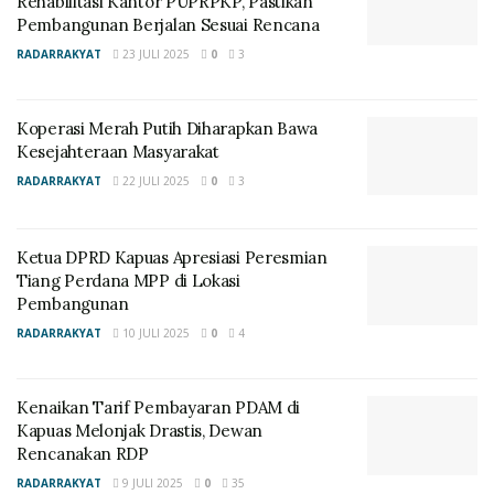
Rehabilitasi Kantor PUPRPKP, Pastikan
Pembangunan Berjalan Sesuai Rencana
RADARRAKYAT
23 JULI 2025
0
3
Koperasi Merah Putih Diharapkan Bawa
Kesejahteraan Masyarakat
RADARRAKYAT
22 JULI 2025
0
3
Ketua DPRD Kapuas Apresiasi Peresmian
Tiang Perdana MPP di Lokasi
Pembangunan
RADARRAKYAT
10 JULI 2025
0
4
Kenaikan Tarif Pembayaran PDAM di
Kapuas Melonjak Drastis, Dewan
Rencanakan RDP
RADARRAKYAT
9 JULI 2025
0
35