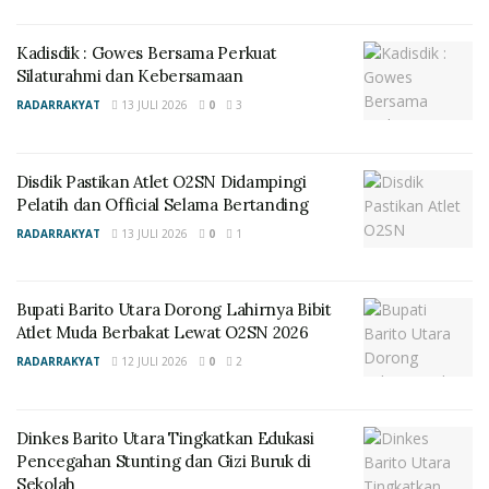
memiliki peluang besar untuk berkembang dan
meningkatkan kesejahteraan masyarakat,” ujar Felix.
Kadisdik : Gowes Bersama Perkuat
Silaturahmi dan Kebersamaan
Ia juga menegaskan bahwa kegiatan penyuluhan
hukum ini merupakan langkah preventif agar para
RADARRAKYAT
13 JULI 2026
0
3
penyelenggara pemerintahan desa memahami aturan,
kewenangan, serta potensi risiko hukum dalam
Disdik Pastikan Atlet O2SN Didampingi
pengelolaan anggaran desa.
Pelatih dan Official Selama Bertanding
RADARRAKYAT
13 JULI 2026
0
1
Wakil Bupati menambahkan bahwa Pemerintah
Kabupaten Barito Utara terus mendorong penguatan
tata kelola desa berbasis digital melalui penerapan
Bupati Barito Utara Dorong Lahirnya Bibit
SIPADES, yang diharapkan mampu meningkatkan
Atlet Muda Berbakat Lewat O2SN 2026
akurasi data aset desa, transparansi administrasi, serta
RADARRAKYAT
12 JULI 2026
0
2
pertanggungjawaban pembangunan desa secara
profesional.
Dinkes Barito Utara Tingkatkan Edukasi
Pencegahan Stunting dan Gizi Buruk di
Sekolah