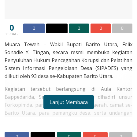
0
BERBAGI
Muara Teweh – Wakil Bupati Barito Utara, Felix
Sonadie Y. Tingan, secara resmi membuka kegiatan
Penyuluhan Hukum Pencegahan Korupsi dan Pelatihan
Sistem Informasi Pengelolaan Desa (SIPADES) yang
diikuti oleh 93 desa se-Kabupaten Barito Utara.
Kegiatan tersebut berlangsung di Aula Kantor
Bappedarida, Senin (3/11/2025), dan dihadiri unsur
Lanjut Membaca
Forkopimda, para kepala perangkat daerah, camat se-
Barito Utara, para pemangku desa, serta undangan
lainnya.
RELATED POSTS