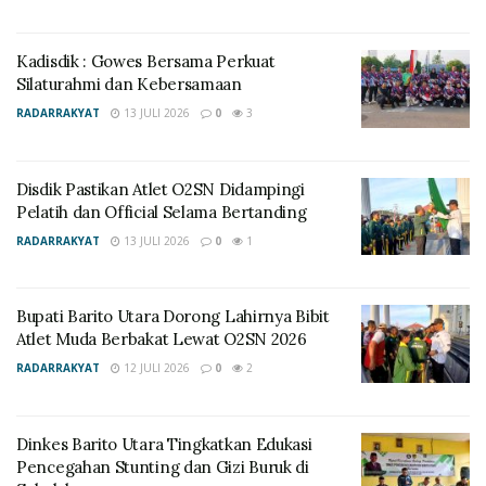
menujuke efesiensi, transparan dan partisipasi yang
lebih besar dari masyarakat,” kata Pj Bupati.
Kadisdik : Gowes Bersama Perkuat
Silaturahmi dan Kebersamaan
Dikatakannya, Dinas Siptaka merupakan institusi
pemerintah yang sangat dekat pengelolaan informasi
RADARRAKYAT
13 JULI 2026
0
3
dan sudah semestinya menerapkan SPBE dalam
penyelenggaraan kegiatannya. Aplikasi Srikandi ini
Disdik Pastikan Atlet O2SN Didampingi
adalah sistem informasi kesrsipan dinamis terintegrasi
Pelatih dan Official Selama Bertanding
yang dikembangkan oleh Kemenpan dan RB, ANRI,
RADARRAKYAT
13 JULI 2026
0
1
Kementerian Kominfo dan Badan Siber Sandi Negara
(BSSN).
Bupati Barito Utara Dorong Lahirnya Bibit
“Digitalisasi pengarsipan diwujudkan dalam aplikasi
Atlet Muda Berbakat Lewat O2SN 2026
sistem informasi kearsipan dinamis terintegrasi yang
RADARRAKYAT
12 JULI 2026
0
2
hadir untuk menciptakan tata kelola pemerintahan
yang lebih efektif dan transparan,” terangnya.
Dinkes Barito Utara Tingkatkan Edukasi
Lebih lanjut Pj Bupati, peraturan Kepala Kearsipan
Pencegahan Stunting dan Gizi Buruk di