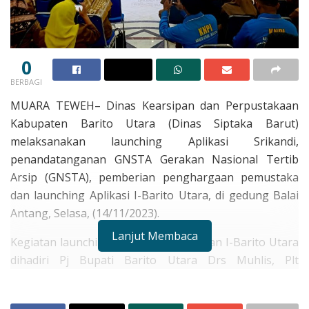
0
BERBAGI
MUARA TEWEH– Dinas Kearsipan dan Perpustakaan
Kabupaten Barito Utara (Dinas Siptaka Barut)
melaksanakan launching Aplikasi Srikandi,
penandatanganan GNSTA Gerakan Nasional Tertib
Arsip (GNSTA), pemberian penghargaan pemustaka
dan launching Aplikasi I-Barito Utara, di gedung Balai
Antang, Selasa, (14/11/2023).
Lanjut Membaca
Kegiatan launching Aplikasi Srikandi dan I-Barito Utara
dihadiri Pj Bupati Barito Utara Drs Muhlis, Plt
Sekretaris Daerah Drs Jufriansyah, unsur FKPD, staf
ahli bupati dan asisten sekda, kepala perangkat daerah