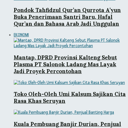
Pondok Tahfidzul Qur’an Qurrota A’yun
Buka Penerimaan Santri Baru, Hafal
Qur’an dan Bahasa Arab Jadi Unggulan
EKONOMI
Mantap, DPRD Provinsi Kalteng Sebut
Plasma PT Salonok Ladang Mas Layak
Jadi Proyek Percontohan
Toko Oleh-Oleh Umi Kalsum Sajikan Cita
Rasa Khas Seruyan
Kuala Pembuang Banjir Durian, Penjual