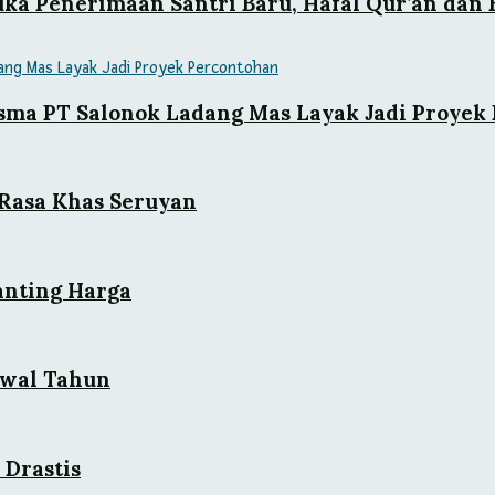
uka Penerimaan Santri Baru, Hafal Qur’an dan 
asma PT Salonok Ladang Mas Layak Jadi Proyek
 Rasa Khas Seruyan
anting Harga
Awal Tahun
 Drastis