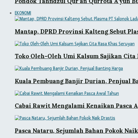
Pondok Tahfidzul Qur’an Qurrota A’yun B
EKONOMI
Mantap, DPRD Provinsi Kalteng Sebut Pl
Toko Oleh-Oleh Umi Kalsum Sajikan Cita
Kuala Pembuang Banjir Durian, Penjual B
Cabai Rawit Mengalami Kenaikan Pasca 
Pasca Nataru, Sejumlah Bahan Pokok Naik