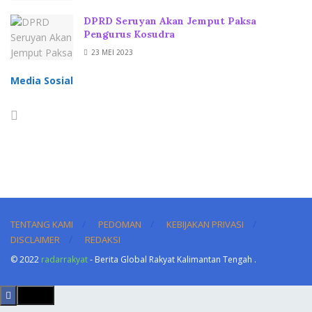
DPRD Seruyan Akan Jemput Paksa
Pengurus Kosudra
23 MEI 2023
Media Sosial
TENTANG KAMI
PEDOMAN
KEBIJAKAN PRIVASI
DISCLAIMER
REDAKSI
© 2022
radarrakyat
- Berita Global Rakyat Kalimantan Tengah
.