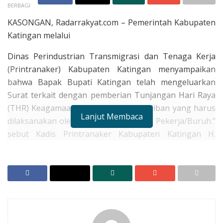
BERBAGI
KASONGAN, Radarrakyat.com – Pemerintah Kabupaten
Katingan melalui
Dinas Perindustrian Transmigrasi dan Tenaga Kerja
(Printranaker) Kabupaten Katingan menyampaikan
bahwa Bapak Bupati Katingan telah mengeluarkan
Surat terkait dengan pemberian Tunjangan Hari Raya
(THR) Keagamaan, ” merupakan kewajiban yang harus
Lanjut Membaca
dilaksanakan oleh Pengusaha ke pada Pekerja/Buruh.”
sebut Kadis Printranaker Kabupaten Katingan H.
Hariawan pada Selasa (10/3/2026).
RELATED POSTS
Wagub Edi Pratowo Hadiri HUT Katingan Ke -24, Ini
Pesannya
Sinergitas Polres, Kejari Dan TNI Tunjukkan