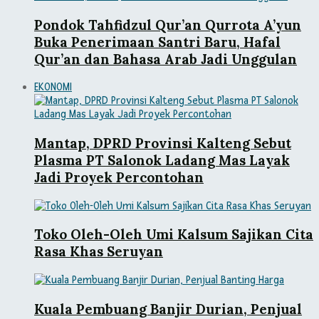
Pondok Tahfidzul Qur’an Qurrota A’yun
Buka Penerimaan Santri Baru, Hafal
Qur’an dan Bahasa Arab Jadi Unggulan
EKONOMI
Mantap, DPRD Provinsi Kalteng Sebut
Plasma PT Salonok Ladang Mas Layak
Jadi Proyek Percontohan
Toko Oleh-Oleh Umi Kalsum Sajikan Cita
Rasa Khas Seruyan
Kuala Pembuang Banjir Durian, Penjual