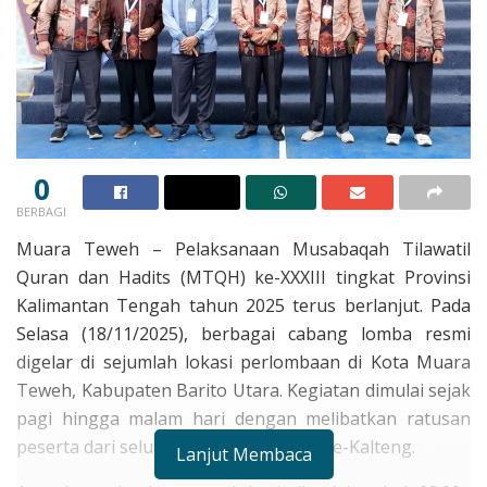
0
BERBAGI
Muara Teweh – Pelaksanaan Musabaqah Tilawatil
Quran dan Hadits (MTQH) ke-XXXIII tingkat Provinsi
Kalimantan Tengah tahun 2025 terus berlanjut. Pada
Selasa (18/11/2025), berbagai cabang lomba resmi
digelar di sejumlah lokasi perlombaan di Kota Muara
Teweh, Kabupaten Barito Utara. Kegiatan dimulai sejak
pagi hingga malam hari dengan melibatkan ratusan
peserta dari seluruh kabupaten/kota se-Kalteng.
Lanjut Membaca