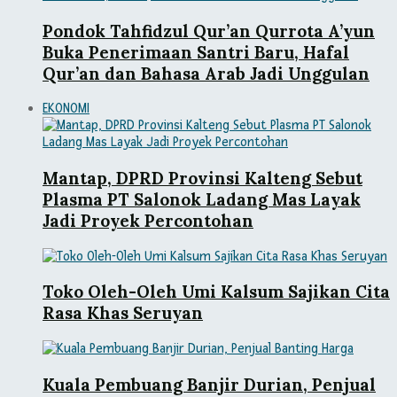
Pondok Tahfidzul Qur’an Qurrota A’yun
Buka Penerimaan Santri Baru, Hafal
Qur’an dan Bahasa Arab Jadi Unggulan
EKONOMI
Mantap, DPRD Provinsi Kalteng Sebut
Plasma PT Salonok Ladang Mas Layak
Jadi Proyek Percontohan
Toko Oleh-Oleh Umi Kalsum Sajikan Cita
Rasa Khas Seruyan
Kuala Pembuang Banjir Durian, Penjual