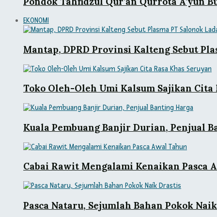
Pondok Tahfidzul Qur’an Qurrota A’yun B
EKONOMI
Mantap, DPRD Provinsi Kalteng Sebut Pl
Toko Oleh-Oleh Umi Kalsum Sajikan Cita
Kuala Pembuang Banjir Durian, Penjual B
Cabai Rawit Mengalami Kenaikan Pasca 
Pasca Nataru, Sejumlah Bahan Pokok Naik