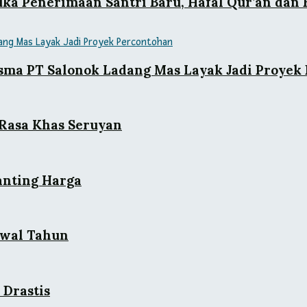
uka Penerimaan Santri Baru, Hafal Qur’an dan 
asma PT Salonok Ladang Mas Layak Jadi Proyek
 Rasa Khas Seruyan
anting Harga
Awal Tahun
 Drastis