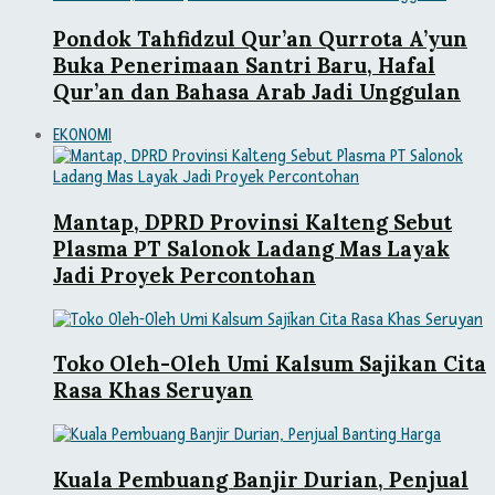
Pondok Tahfidzul Qur’an Qurrota A’yun
Buka Penerimaan Santri Baru, Hafal
Qur’an dan Bahasa Arab Jadi Unggulan
EKONOMI
Mantap, DPRD Provinsi Kalteng Sebut
Plasma PT Salonok Ladang Mas Layak
Jadi Proyek Percontohan
Toko Oleh-Oleh Umi Kalsum Sajikan Cita
Rasa Khas Seruyan
Kuala Pembuang Banjir Durian, Penjual