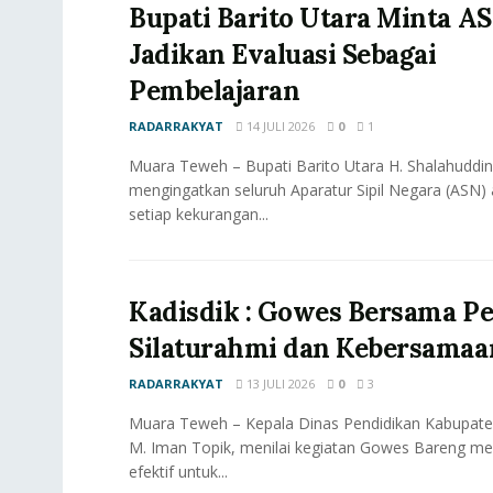
Bupati Barito Utara Minta A
Jadikan Evaluasi Sebagai
Pembelajaran
RADARRAKYAT
14 JULI 2026
0
1
Muara Teweh – Bupati Barito Utara H. Shalahuddin,
mengingatkan seluruh Aparatur Sipil Negara (ASN)
setiap kekurangan...
Kadisdik : Gowes Bersama P
Silaturahmi dan Kebersamaa
RADARRAKYAT
13 JULI 2026
0
3
Muara Teweh – Kepala Dinas Pendidikan Kabupaten
M. Iman Topik, menilai kegiatan Gowes Bareng me
efektif untuk...