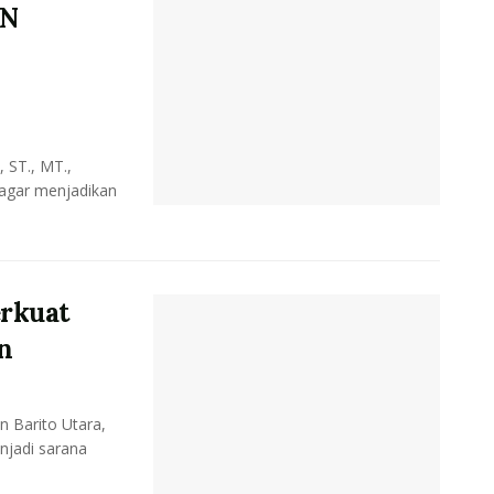
SN
 ST., MT.,
 agar menjadikan
erkuat
n
 Barito Utara,
njadi sarana