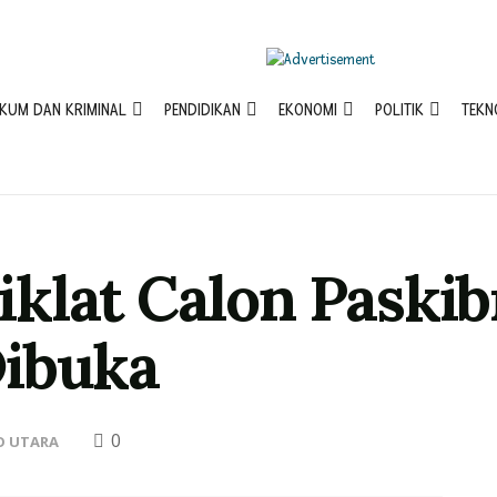
KUM DAN KRIMINAL
PENDIDIKAN
EKONOMI
POLITIK
TEKN
klat Calon Paski
Dibuka
0
O UTARA