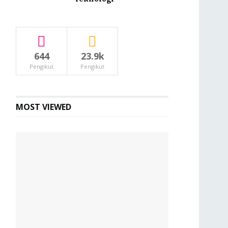
644
23.9k
Pengikut
Pengikut
MOST VIEWED