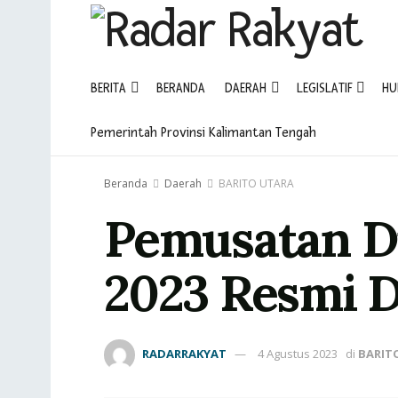
BERITA
BERANDA
DAERAH
LEGISLATIF
HU
Pemerintah Provinsi Kalimantan Tengah
Beranda
Daerah
BARITO UTARA
Pemusatan Di
2023 Resmi 
RADARRAKYAT
4 Agustus 2023
di
BARIT