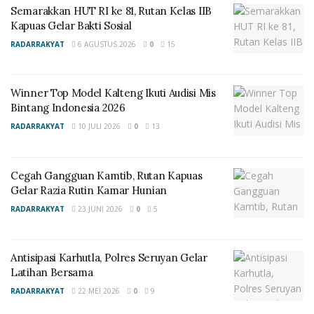
Semarakkan HUT RI ke 81, Rutan Kelas IIB
“Himbauan dan larangan ini merupakan salah satu
Kapuas Gelar Bakti Sosial
upaya untuk mencegah terjadinya kebakaran hutan
RADARRAKYAT
6 AGUSTUS 2026
0
15
dan lahan. Apalagi terdapat kebiasaan masyarakat
berladang berpindah-pindah dan cara yang mudah
Winner Top Model Kalteng Ikuti Audisi Mis
serta efisien untuk membuka lahan baru adalah
Bintang Indonesia 2026
dengan membakar lahan. Kami tidak mengharapkan
RADARRAKYAT
10 JULI 2026
0
13
hal tersebut terjadi. Maka dari itu dimohon kerjasama
dari warga masyarakat agar mematuhi aturan yang
berlaku,” tegasnya. (Red)
Cegah Gangguan Kamtib, Rutan Kapuas
Gelar Razia Rutin Kamar Hunian
RADARRAKYAT
23 JUNI 2026
0
5
Antisipasi Karhutla, Polres Seruyan Gelar
Latihan Bersama
RADARRAKYAT
22 MEI 2026
0
9