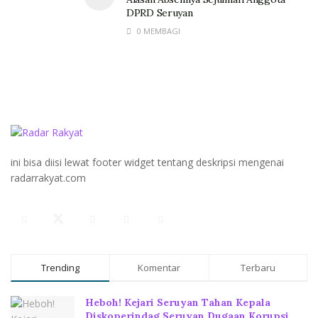
DPRD Seruyan
0 MEMBAGI
ini bisa diisi lewat footer widget tentang deskripsi mengenai
radarrakyat.com
Trending
Komentar
Terbaru
Heboh! Kejari Seruyan Tahan Kepala
Diskoperindag Seruyan Dugaan Korupsi