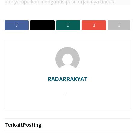
menyampaikan mengantisipasi terjadinya tindak
kriminalitas yang semakin marak terjadi di lingkungan
masyarakat, Polres Seruyan tingkatkan kegiatan
Patroli dan sampaikan himbauan kamtibmas .
RELATED POSTS
Semarakkan HUT RI ke 81, Rutan Kelas IIB Kapuas
Gelar Bakti Sosial
Winner Top Model Kalteng Ikuti Audisi Mis Bintang
Indonesia 2026
RADARRAKYAT
Seperti halnya hari ini, Polres Seruyan melaksanakan
Patroli Dialogis, memberikan Imbauan Kamtibmas
kepada pedagang bakso yang melaksankaan aktifitas
di kawasan masjid jami Al- Azhar Kab. Seruyan.
Terkait
Posting
“Memberika imbauan kepada masyarakat untuk selalu