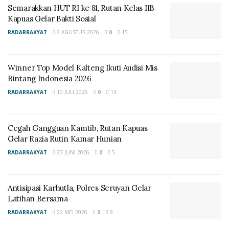
waspada dan berhati-hati terhadap maraknya aksi
Semarakkan HUT RI ke 81, Rutan Kelas IIB
kejahatan, merupakan upaya Preventif yang dilakukan
Kapuas Gelar Bakti Sosial
Polres Seruyan , ” ujar Kabagops.
RADARRAKYAT
6 AGUSTUS 2026
0
15
Kabagops menekankan, tindak Kejahatan dapat terjadi
bukan semata-mata karena niat dari pelaku, melainkan
Winner Top Model Kalteng Ikuti Audisi Mis
Bintang Indonesia 2026
karena ada kesempatan yang muncul akibat kelalaian
kita.
RADARRAKYAT
10 JULI 2026
0
13
Untuk itu, sambungnya marilah kita berama- sama
meningkatkan kewaspadaan dan selalu berhati-hati
Cegah Gangguan Kamtib, Rutan Kapuas
Gelar Razia Rutin Kamar Hunian
dalam beraktifitas, dengan demikian akan
RADARRAKYAT
23 JUNI 2026
0
5
meminimalisir peluang ataupun kesempatan
terjadinya tindak kriminal di wilayah Kab. Seruyan. (Red)
Antisipasi Karhutla, Polres Seruyan Gelar
Latihan Bersama
RADARRAKYAT
22 MEI 2026
0
9