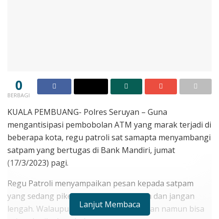
0
BERBAGI
KUALA PEMBUANG- Polres Seruyan – Guna
mengantisipasi pembobolan ATM yang marak terjadi di
beberapa kota, regu patroli sat samapta menyambangi
satpam yang bertugas di Bank Mandiri, jumat
(17/3/2023) pagi.
Regu Patroli menyampaikan pesan kepada satpam
yang sedang piket agar selalu waspada dan jangan
Lanjut Membaca
lengah. Walaupun sejauh ini situasi aman namun bisa