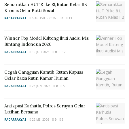
Semarakkan HUT RI ke 81, Rutan Kelas IIB
“Saya seringkali menginstruksikan kepada regu patroli
Kapuas Gelar Bakti Sosial
untuk cek semua mesin ATM yang ada di Kuala
RADARRAKYAT
6 AGUSTUS 2026
0
13
Pembuang. Temui satpam yang piket dan sampaikan
pesan waspada”, tegasnya. (Red)
Winner Top Model Kalteng Ikuti Audisi Mis
Bintang Indonesia 2026
RADARRAKYAT
10 JULI 2026
0
12
Cegah Gangguan Kamtib, Rutan Kapuas
Gelar Razia Rutin Kamar Hunian
RADARRAKYAT
23 JUNI 2026
0
5
Antisipasi Karhutla, Polres Seruyan Gelar
Latihan Bersama
RADARRAKYAT
22 MEI 2026
0
9