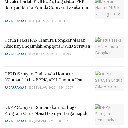
pemerintah daerah melalui dinas terkaitnya dapat
Melalui Harlah PKB ke 27, Legislator PKB
menindaklanjuti dengan cara melakukan perbaikan.
Seruyan Minta Pemda Seruyan Lakukan Ini
!!
“Jalan desa ini sangat perlu untuk ditangani segera,
RADARRAKYAT
26 JULI 2025
0
11
mengingat jalan ini menjadi sarana penting bagi warga,
termasuk perputaran perekonomian warga juga
Ketua Fraksi PAN Hanura Bongkar Alasan
bergantung pada jalan tersebut,” ujarnya.
Absennya Sejumlah Anggota DPRD Seruyan
Salidin menambahkan, permintaan perbaikan jalan
RADARRAKYAT
25 MARET 2025
0
293
tersebut juga menjadi salah satu aspirasi prioritas
warga Desa Tumbai Bai saat reses beberapa waktu lalu
DPRD Seruyan Endus Ada Honorer
disamping beberapa usulan lainnya, dibidang
”Siluman” Lulus PPPK, APH Diminta Usut
pendidikan, pembangunan serta perekonomian.
RADARRAKYAT
31 JANUARI 2025
0
207
“Banyak sekali aspirasi dan harapan masyarakat
Tumbang Bai, semuanya sudah kami sampaikan saat
DKPP Seruyan Rencanakan Berbagai
paripurna penyampaian laporan hasil reses beberapa
Program Guna Atasi Naiknya Harga Bapok
waktu lalu yang dihadiri OPD terkait, kami harap dapat
RADARRAKYAT
7 JANUARI 2025
0
29
ditindaklanjuti secara merata,” tandasnya. (rk2)