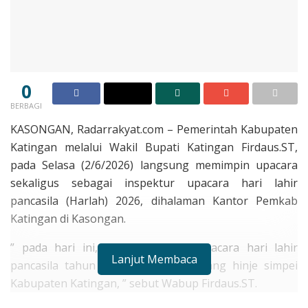
0
BERBAGI
KASONGAN, Radarrakyat.com – Pemerintah Kabupaten
Katingan melalui Wakil Bupati Katingan Firdaus.ST,
pada Selasa (2/6/2026) langsung memimpin upacara
sekaligus sebagai inspektur upacara hari lahir
pancasila (Harlah) 2026, dihalaman Kantor Pemkab
Katingan di Kasongan.
” pada hari ini, kita laksanakan upacara hari lahir
Lanjut Membaca
pancasila tahun 2026 di bumi penyang hinje simpei
Kabupaten Katingan, ” sebut Wabup Firdaus.ST.