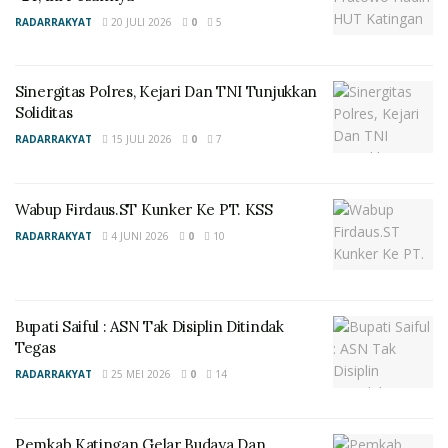
menjaga keutuhan kesatuan dan persatuan Negara
RADARRAKYAT
20 JULI 2026
0
5
Kesatuan Republik Indonesia. (MM)..
Sinergitas Polres, Kejari Dan TNI Tunjukkan
Soliditas
RADARRAKYAT
15 JULI 2026
0
7
Wabup Firdaus.ST Kunker Ke PT. KSS
RADARRAKYAT
4 JUNI 2026
0
10
Bupati Saiful : ASN Tak Disiplin Ditindak
Tegas
RADARRAKYAT
25 MEI 2026
0
14
Pemkab Katingan Gelar Budaya Dan