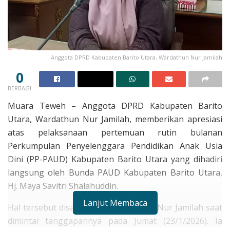
Anggota DPRD Kabupaten Barito Utara, Wardathun Nur Jamilah
0
BERBAGI
Muara Teweh – Anggota DPRD Kabupaten Barito
Utara, Wardathun Nur Jamilah, memberikan apresiasi
atas pelaksanaan pertemuan rutin bulanan
Perkumpulan Penyelenggara Pendidikan Anak Usia
Dini (PP-PAUD) Kabupaten Barito Utara yang dihadiri
langsung oleh Bunda PAUD Kabupaten Barito Utara,
Hj. Maya Savitri Shalahuddin.
Lanjut Membaca
Hal tersebut disampaikan Wardathun Nur Jamilah saat
dimintai tanggapannya pada Jumat (23/1/2026). Ia