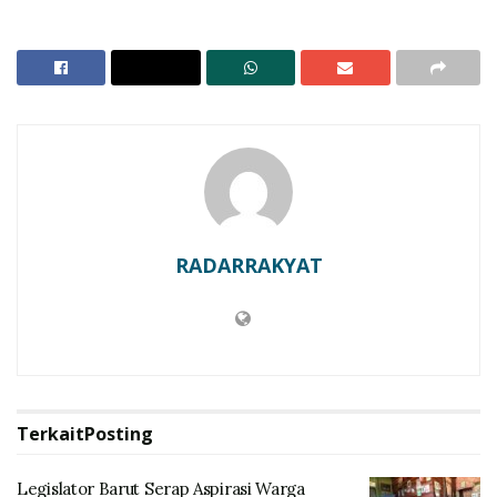
menilai pertemuan rutin PP-PAUD sebagai wadah yang
sangat penting dalam memperkuat koordinasi, sinergi,
dan komitmen bersama untuk meningkatkan kualitas
layanan pendidikan anak usia dini di daerah.
RELATED POSTS
Legislator Barut Serap Aspirasi Warga Muntak Jaya
Politikus PPP Tegaskan Setiap Usulan Akan di
Prioritaskan
RADARRAKYAT
Menurutnya, pendidikan anak usia dini merupakan
fondasi utama dalam membentuk karakter,
kecerdasan, dan kepribadian anak, sehingga
membutuhkan perhatian serius dan dukungan dari
Terkait
Posting
semua pihak, baik pemerintah daerah, organisasi
kemasyarakatan, maupun masyarakat.
Legislator Barut Serap Aspirasi Warga