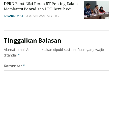
DPRD Barut Nilai Peran RT Penting Dalam
dan berkelanjutan di Kabupaten Barito Utara.(red)
Membantu Penyaluran LPG Bersubsidi
RADARRAKYAT
26 JUNI 2026
0
7
Tinggalkan Balasan
Alamat email Anda tidak akan dipublikasikan.
Ruas yang wajib
ditandai
*
Komentar
*