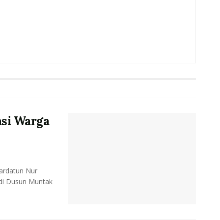
asi Warga
rdatun Nur
 di Dusun Muntak