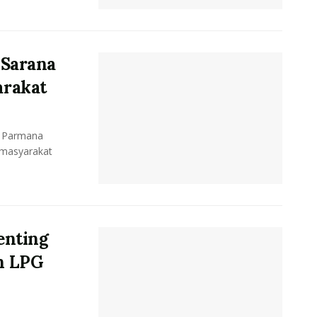
 Sarana
rakat
 Parmana
 masyarakat
enting
n LPG