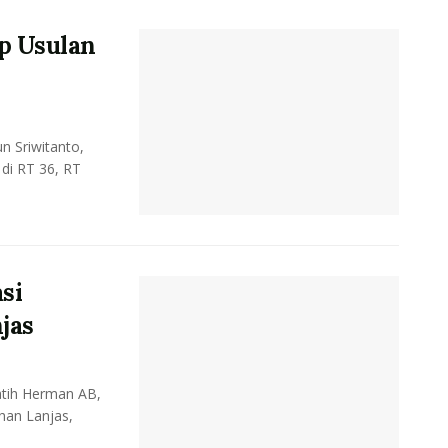
ap Usulan
 Sriwitanto,
di RT 36, RT
si
jas
tih Herman AB,
han Lanjas,