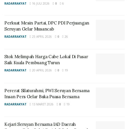
Sementara itu, air yang digunakan untuk mandi adalah
RADARRAKYAT
16 JULI 2026
0
6
hasil rendaman bunga dan mayang atau bakal bunga
kelapa yang sudah terlebih dahulu dibacakan Surah
Perkuat Mesin Partai, DPC PDI Perjuangan
Yasin atau Burdah. Mayang yang dipilih besar dan
Seruyan Gelar Musancab
bagus berisi serta hampir mendekati terbuka
RADARRAKYAT
25 APRIL 2026
0
26
kelopaknya. Ini untuk memudahkan memecahkan
kelopaknya waktu mandi-mandi “manujuh bulanan”
dengan makna harapan kelahiran mudah dan lancar.
Stok Melimpah Harga Cabe Lokal Di Pasar
Saik Kuala Pembuang Turun
(jib)
RADARRAKYAT
20 APRIL 2026
0
19
Pererat Silaturahmi, PWI Seruyan Bersama
Insan Pers Gelar Buka Puasa Bersama
RADARRAKYAT
13 MARET 2026
0
19
Kejari Seruyan Bersama IAD Daerah