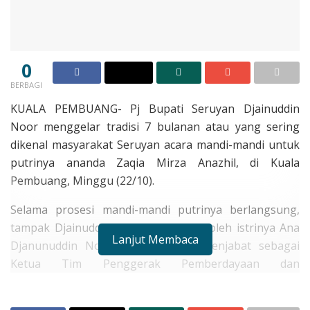
0
BERBAGI
KUALA PEMBUANG- Pj Bupati Seruyan Djainuddin
Noor menggelar tradisi 7 bulanan atau yang sering
dikenal masyarakat Seruyan acara mandi-mandi untuk
putrinya ananda Zaqia Mirza Anazhil, di Kuala
Pembuang, Minggu (22/10).
Selama prosesi mandi-mandi putrinya berlangsung,
tampak Djainuddin Noor didampingi oleh istrinya Ana
Lanjut Membaca
Djanunuddin Noor yang saat ini menjabat sebagai
Ketua Tim Penggerak Pemberdayaan dan
Kesejahteraan Keluarga (TP PKK) Seruyan. Turut hadir
mengikuti rangkaian prosesi Pj Sekretaris Daerah