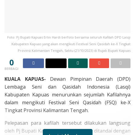
Foto: Pj Bupati Kapuas Erlin Hardi berfoto bersama seluruh Kafilah DPD Lasqi
Kabupaten Kapuas yang akan mengikuti Festival Seni Qasidah ke-X Tingkat
Provinsi Kalimantan Tengah, Sabtu (21/10/2023) di Rujab Bupati Kapuas
0
BERBAGI
KUALA KAPUAS-
Dewan Pimpinan Daerah (DPD)
Lembaga Seni dan Qasidah Indonesia (Lasqi)
Kabupaten Kapuas menurunkan sejumlah Kafilahnya
dalam mengikuti Festival Seni Qasidah (FSQ) ke-X
Tingkat Provinsi Kalimantan Tengah.
Pelepasan para kafilah tersebut dilakukan langsung
oleh Pj Bupati Kapuas Erlin Hardi yang ditandai dengan