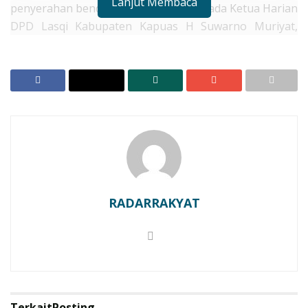
Lanjut Membaca
penyerahan bendera dari dirinnya kepada Ketua Harian
DPD Lasqi Kabupaten Kapuas H Suwarno Muriyat,
bertempat di Rujab Bupati Kapuas, Sabtu (21/10/2023).
RELATED POSTS
Acara Kenal Pamit Dandim 1011/Klk ,Bupati Kapuas
Tekankan Sinergitas Pembinaan Generasi Muda
Bupati Kapuas Terima Penghargaan dan Medali
Kehormatan Gerdayak Indonesia
RADARRAKYAT
Dalam kegiatan ini, tampak hadir Sekretaris Daerah
Kabupaten Kapuas Septedy, Pj Ketua TP PKK Kapuas
Agustina Sri Rejeki, Ketua GOW Kapuas Apollonia
Septedy, Kepala Kemenag Kapuas H Hamidhan,
sejumlah Kepala Perangkat Daerah, para Tokoh
Agama dan jajaran Pengurus DPD Lasqi Kabupaten
Terkait
Posting