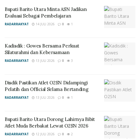
memberikan sambutan dalam kegiatan Masa Ta’aruf
Bupati Barito Utara Minta ASN Jadikan
Siswa Madrasah (MATSAMA) MTsN Barito Utara tahun
Evaluasi Sebagai Pembelajaran
pelajaran 2023/2024.
RADARRAKYAT
14 JULI 2026
0
1
Kasi Pendidikan Madrasah Almubasir sangat
mendukung atas kegiatan Matsama yang di lakukna
Kadisdik : Gowes Bersama Perkuat
Silaturahmi dan Kebersamaan
oleh MTsN Barito Utara ini. “Melalui pelaksanaan
Matsama ini, peserta didik baru di kenalkan dengan
RADARRAKYAT
13 JULI 2026
0
3
lingkungan madrasah, kurikulum, tata tertib, serta
program kegiatan yang ada di Madrasah.
Disdik Pastikan Atlet O2SN Didampingi
Pelatih dan Official Selama Bertanding
“Pilihan siswa siswi untuk belajar dan menuntut ilmu di
RADARRAKYAT
13 JULI 2026
0
1
Madrasah ini adalah pilihan yang tepat, karena di
madrasah memberikan pengalaman dan pengamalan
berupa perpaduan antara pengetahuan umum dan
Bupati Barito Utara Dorong Lahirnya Bibit
pengetahuan agama,” kata dia.
Atlet Muda Berbakat Lewat O2SN 2026
RADARRAKYAT
12 JULI 2026
0
2
Dikatakan Mubasir kegiatan Matsama ini hendaknya