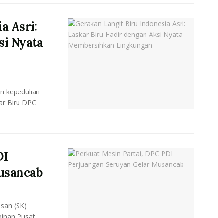
a Asri:
si Nyata
 kepedulian
ar Biru DPC
DI
usancab
san (SK)
pinan Pusat