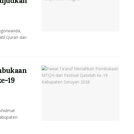
ujudkan
ngorwanda,
til Quran dan
embukaan
ke-19
khidmat
Kabupaten