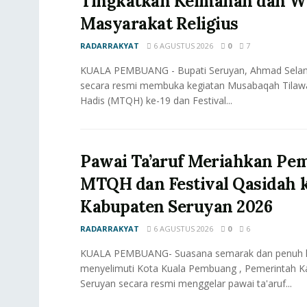
Tingkatkan Keimanan dan W
Masyarakat Religius
RADARRAKYAT
6 AGUSTUS 2026
0
7
KUALA PEMBUANG - Bupati Seruyan, Ahmad Sela
secara resmi membuka kegiatan Musabaqah Tilawa
Hadis (MTQH) ke-19 dan Festival...
Pawai Ta’aruf Meriahkan P
MTQH dan Festival Qasidah 
Kabupaten Seruyan 2026
RADARRAKYAT
6 AGUSTUS 2026
0
6
KUALA PEMBUANG- Suasana semarak dan penuh 
menyelimuti Kota Kuala Pembuang , Pemerintah 
Seruyan secara resmi menggelar pawai ta'aruf...