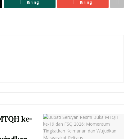
Kiring
Kiring
 MTQH ke-