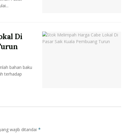
ai...
kal Di
Turun
mlah bahan baku
uh terhadap
yang wajib ditandai
*