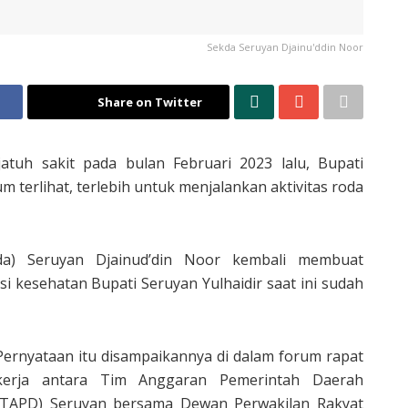
Sekda Seruyan Djainu'ddin Noor
Share on Twitter
atuh sakit pada bulan Februari 2023 lalu, Bupati
um terlihat, terlebih untuk menjalankan aktivitas roda
kda) Seruyan Djainud’din Noor kembali membuat
 kesehatan Bupati Seruyan Yulhaidir saat ini sudah
Pernyataan itu disampaikannya di dalam forum rapat
kerja antara Tim Anggaran Pemerintah Daerah
(TAPD) Seruyan bersama Dewan Perwakilan Rakyat