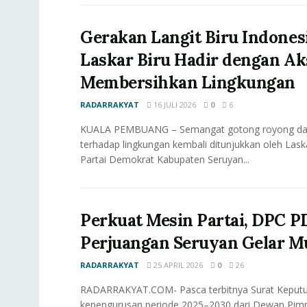
Gerakan Langit Biru Indonesi
Laskar Biru Hadir dengan Ak
Membersihkan Lingkungan
RADARRAKYAT
16 JULI 2026
0
6
KUALA PEMBUANG – Semangat gotong royong dan
terhadap lingkungan kembali ditunjukkan oleh Lask
Partai Demokrat Kabupaten Seruyan...
Perkuat Mesin Partai, DPC P
Perjuangan Seruyan Gelar M
RADARRAKYAT
25 APRIL 2026
0
26
RADARRAKYAT.COM- Pasca terbitnya Surat Keputu
kepengurusan periode 2025–2030 dari Dewan Pim