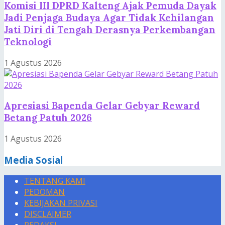
Komisi III DPRD Kalteng Ajak Pemuda Dayak
Jadi Penjaga Budaya Agar Tidak Kehilangan
Jati Diri di Tengah Derasnya Perkembangan
Teknologi
1 Agustus 2026
Apresiasi Bapenda Gelar Gebyar Reward
Betang Patuh 2026
1 Agustus 2026
Media Sosial
TENTANG KAMI
PEDOMAN
KEBIJAKAN PRIVASI
DISCLAIMER