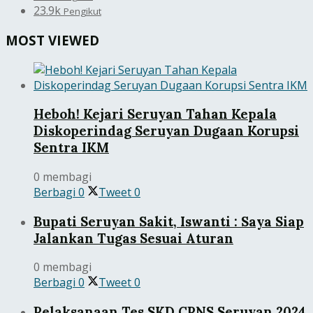
23.9k
Pengikut
MOST VIEWED
Heboh! Kejari Seruyan Tahan Kepala
Diskoperindag Seruyan Dugaan Korupsi
Sentra IKM
0 membagi
Berbagi
0
Tweet
0
Bupati Seruyan Sakit, Iswanti : Saya Siap
Jalankan Tugas Sesuai Aturan
0 membagi
Berbagi
0
Tweet
0
Pelaksanaan Tes SKD CPNS Seruyan 2024