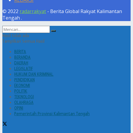
REDAKSI
© 2022
radarrakyat
- Berita Global Rakyat Kalimantan
Tengah
.
Hasil tidak ada
Tampilkan Semua Hasil
BERITA
BERANDA
DAERAH
LEGISLATIF
HUKUM DAN KRIMINAL
PENDIDIKAN
EKONOMI
POLITIK
TEKNOLOGI
OLAHRAGA
OPINI
Pemerintah Provinsi Kalimantan Tengah