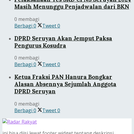
Masih Menunggu Penjadwalan dari BKN
0 membagi
Berbagi
0
Tweet
0
DPRD Seruyan Akan Jemput Paksa
Pengurus Kosudra
0 membagi
Berbagi
0
Tweet
0
Ketua Fraksi PAN Hanura Bongkar
Alasan Absennya Sejumlah Anggota
DPRD Seruyan
0 membagi
Berbagi
0
Tweet
0
ini bisa diisi lewat footer widget tentang deskripsi