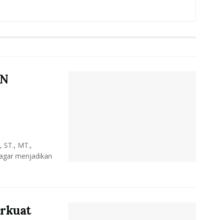
SN
 ST., MT.,
 agar menjadikan
erkuat