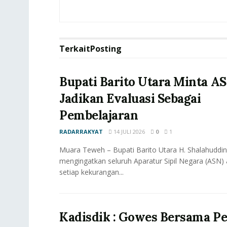
Terkait
Posting
Bupati Barito Utara Minta A
Jadikan Evaluasi Sebagai
Pembelajaran
RADARRAKYAT
14 JULI 2026
0
1
Muara Teweh – Bupati Barito Utara H. Shalahuddin,
mengingatkan seluruh Aparatur Sipil Negara (ASN)
setiap kekurangan...
Kadisdik : Gowes Bersama P