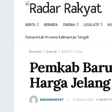
BERITA
BERANDA
DAERAH
LEGISLATIF
HU
Pemerintah Provinsi Kalimantan Tengah
Beranda
Daerah
BARITO UTARA
Pemkab Barut
Harga Jelan
RADARRAKYAT
15 Maret 2023
di
BARITO