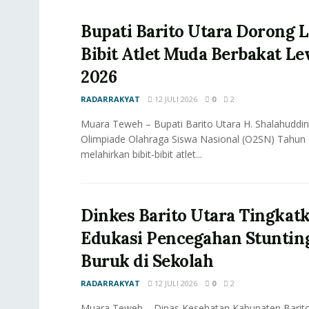
Bupati Barito Utara Dorong 
Bibit Atlet Muda Berbakat L
2026
RADARRAKYAT
12 JULI 2026
0
2
Muara Teweh – Bupati Barito Utara H. Shalahuddin
Olimpiade Olahraga Siswa Nasional (O2SN) Tahu
melahirkan bibit-bibit atlet...
Dinkes Barito Utara Tingkat
Edukasi Pencegahan Stunting
Buruk di Sekolah
RADARRAKYAT
12 JULI 2026
0
2
Muara Teweh – Dinas Kesehatan Kabupaten Barito