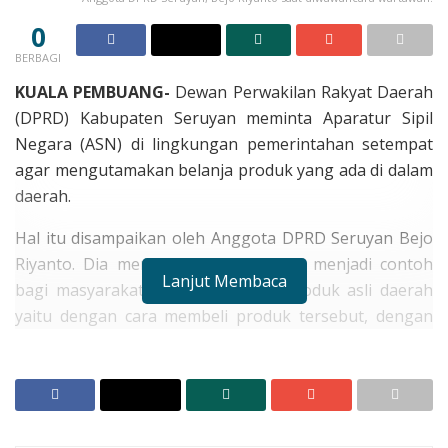
0
BERBAGI
KUALA PEMBUANG-
Dewan Perwakilan Rakyat Daerah
(DPRD) Kabupaten Seruyan meminta Aparatur Sipil
Negara (ASN) di lingkungan pemerintahan setempat
agar mengutamakan belanja produk yang ada di dalam
daerah.
Hal itu disampaikan oleh Anggota DPRD Seruyan Bejo
Riyanto. Dia mengatakan ASN harus menjadi contoh
Lanjut Membaca
bagi masyarakat untuk mencintai produk asli daerah
yaitu dengan cara membeli produk tersebut, dengan
begitu diharapkan daya beli masyarakat dalam daerah
juga meningkat.
RELATED POSTS