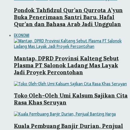
Pondok Tahfidzul Qur’an Qurrota A’yun
Buka Penerimaan Santri Baru, Hafal
Qur’an dan Bahasa Arab Jadi Unggulan
EKONOMI
Mantap, DPRD Provinsi Kalteng Sebut
Plasma PT Salonok Ladang Mas Layak
Jadi Proyek Percontohan
Toko Oleh-Oleh Umi Kalsum Sajikan Cita
Rasa Khas Seruyan
Kuala Pembuang Banjir Durian, Penjual