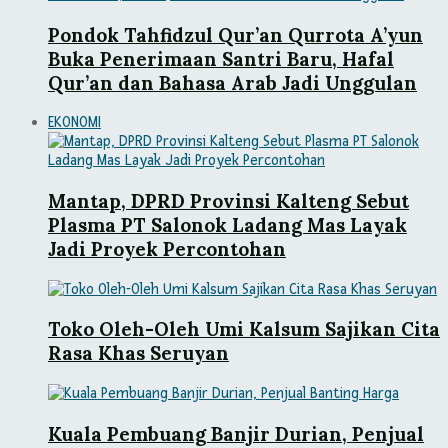
Pondok Tahfidzul Qur’an Qurrota A’yun
Buka Penerimaan Santri Baru, Hafal
Qur’an dan Bahasa Arab Jadi Unggulan
EKONOMI
Mantap, DPRD Provinsi Kalteng Sebut
Plasma PT Salonok Ladang Mas Layak
Jadi Proyek Percontohan
Toko Oleh-Oleh Umi Kalsum Sajikan Cita
Rasa Khas Seruyan
Kuala Pembuang Banjir Durian, Penjual