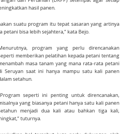
ngan dan Pertanian (DKPP) setempat agar setiap
ingkatkan hasil panen.
akan suatu program itu tepat sasaran yang artinya
etani bisa lebih sejahtera,” kata Bejo.
Menurutnya, program yang perlu direncanakan
seperti memberikan pelatihan kepada petani tentang
menambah masa tanam yang mana rata-rata petani
di Seruyan saat ini hanya mampu satu kali panen
dalam setahun.
“Program seperti ini penting untuk direncanakan,
misalnya yang biasanya petani hanya satu kali panen
setahun menjadi dua kali atau bahkan tiga kali,
ingkat,” tuturnya.