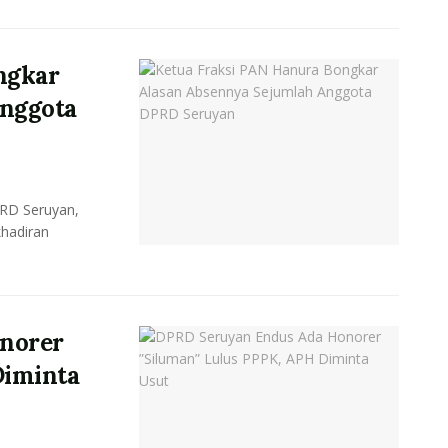
ngkar
Anggota
RD Seruyan,
khadiran
norer
Diminta