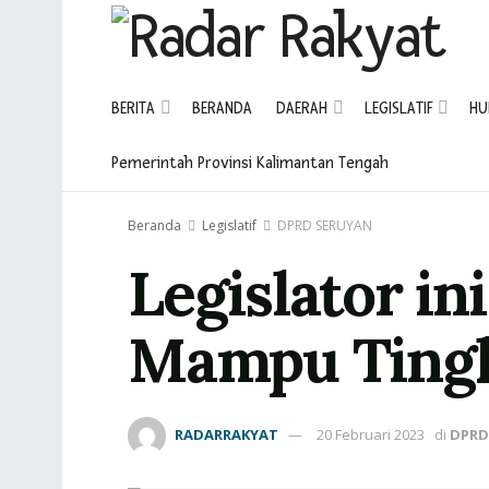
BERITA
BERANDA
DAERAH
LEGISLATIF
HU
Pemerintah Provinsi Kalimantan Tengah
Beranda
Legislatif
DPRD SERUYAN
Legislator i
Mampu Tingk
RADARRAKYAT
20 Februari 2023
di
DPRD