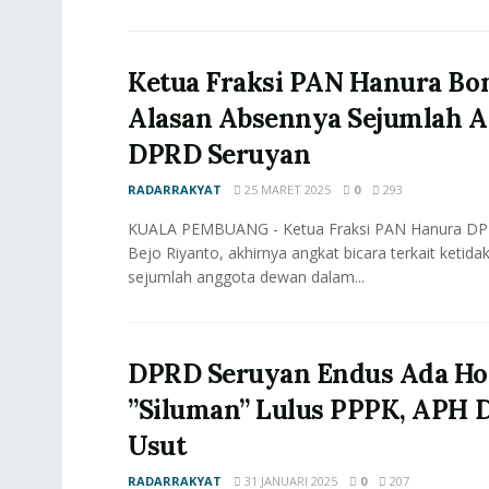
Ketua Fraksi PAN Hanura Bo
Alasan Absennya Sejumlah 
DPRD Seruyan
RADARRAKYAT
25 MARET 2025
0
293
KUALA PEMBUANG - Ketua Fraksi PAN Hanura DP
Bejo Riyanto, akhirnya angkat bicara terkait ketida
sejumlah anggota dewan dalam...
DPRD Seruyan Endus Ada Ho
”Siluman” Lulus PPPK, APH 
Usut
RADARRAKYAT
31 JANUARI 2025
0
207