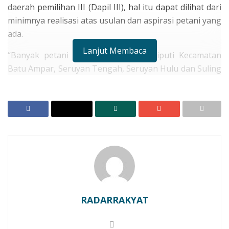
daerah pemilihan III (Dapil III), hal itu dapat dilihat dari
minimnya realisasi atas usulan dan aspirasi petani yang
ada.
Lanjut Membaca
“Banyak petani di Dapil III yang meliputi Kecamatan
Batu Ampar, Seruyan Tengah, Seruyan Hulu dan Suling
Tambun yang saat ini mengeluh kepada pemerintah
daerah, karena dari sekian banyaknya aspirasi pada
reses tak satu pun direalisasikan, sehingga kami
menilai keberadaan petani kurang diperhatikan,” kata
Atinita.
RELATED POSTS
Melalui Harlah PKB ke 27, Legislator PKB Seruyan
Minta Pemda Seruyan Lakukan Ini !!
RADARRAKYAT
Ketua Fraksi PAN Hanura Bongkar Alasan Absennya
Sejumlah Anggota DPRD Seruyan