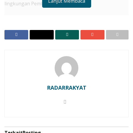
Lanjut Membaca
lingkungan Pemkab Seruyan.
RELATED POSTS
Gerakan Langit Biru Indonesia Asri: Laskar Biru
Hadir dengan Aksi Nyata Membersihkan
Lingkungan
Perkuat Mesin Partai, DPC PDI Perjuangan Seruyan
Gelar Musancab
Sekda Seruyan Djainu’ddin Noor dalam sambutannya
mengatakan, kegiatan senam pagi merupakan suatu
RADARRAKYAT
aktivitas fisik yang perlu diadakan untuk menjaga
kebugaran jasmani para ASN maupun non ASN yang
ada di wilayah setempat.
“Dengan gerakan-gerakan senam pagi tentu memberi
manfaat untuk melatih otot-otot pada tubuh,
Terkait
Posting