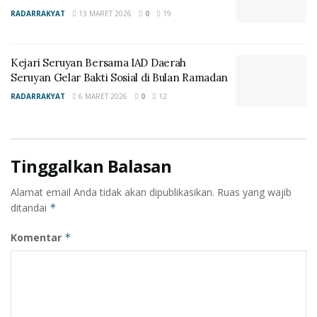
Untuk diketahui, kegiatan senam pagi bersama ini
RADARRAKYAT
13 MARET 2026
0
19
dipandu oleh instruktur Dahlia. (Ys)
Kejari Seruyan Bersama IAD Daerah
Seruyan Gelar Bakti Sosial di Bulan Ramadan
RADARRAKYAT
6 MARET 2026
0
12
Tinggalkan Balasan
Alamat email Anda tidak akan dipublikasikan.
Ruas yang wajib
ditandai
*
Komentar
*