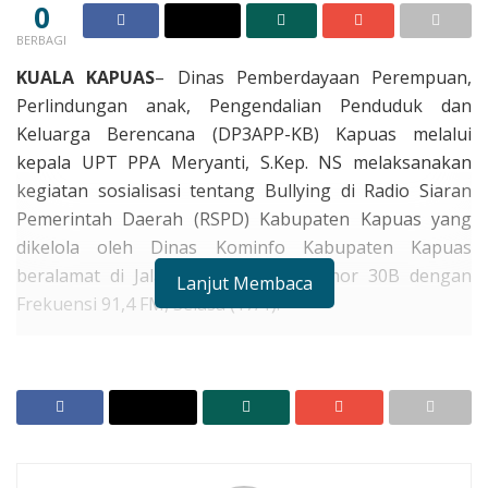
0
BERBAGI
KUALA KAPUAS
– Dinas Pemberdayaan Perempuan,
Perlindungan anak, Pengendalian Penduduk dan
Keluarga Berencana (DP3APP-KB) Kapuas melalui
kepala UPT PPA Meryanti, S.Kep. NS melaksanakan
kegiatan sosialisasi tentang Bullying di Radio Siaran
Pemerintah Daerah (RSPD) Kabupaten Kapuas yang
dikelola oleh Dinas Kominfo Kabupaten Kapuas
beralamat di Jalan DI Panjaitan Nomor 30B dengan
Lanjut Membaca
Frekuensi 91,4 FM, Selasa (17/1).
Pada kesempatan itu, narasumber menyampaikan
definisi dari Bullying adalah segala bentuk penindasan
atau kekerasan yang dilakukan dengan sengaja oleh
satu orang atau sekelompok orang yang lebih kuat
atau berkuasa terhadap orang lain, dengan tujuan