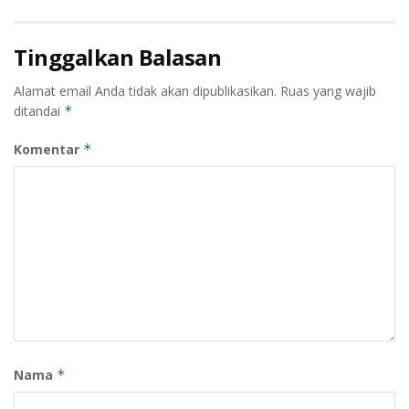
mendengar informasi adanya
bullying
dan kekerasan
terhadap anak bisa melaporkan langsung kepada UPT.
Tinggalkan Balasan
PPA yang berada di jalan Tambun Bungai Kuala,”
tutupnya. (dir)
Alamat email Anda tidak akan dipublikasikan.
Ruas yang wajib
ditandai
*
Komentar
*
Nama
*