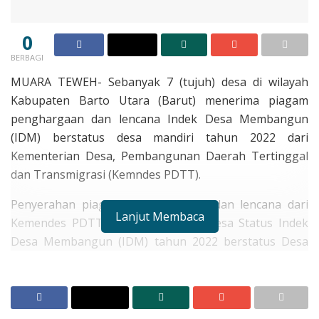
0
BERBAGI
MUARA TEWEH- Sebanyak 7 (tujuh) desa di wilayah
Kabupaten Barto Utara (Barut) menerima piagam
penghargaan dan lencana Indek Desa Membangun
(IDM) berstatus desa mandiri tahun 2022 dari
Kementerian Desa, Pembangunan Daerah Tertinggal
dan Transmigrasi (Kemndes PDTT).
Penyerahan piagam pengharghaan dan lencana dari
Lanjut Membaca
Kemendes PDTT kepada 7 (tujuh) Desa Status Indek
Desa Membangun (IDM) tahun 2022 berstatus Desa
Mandiri diserahkan oleh Wakil Bupati Barito Utara
Sugianto Panala Putra usai pembukaan pembukaan
kegiatan Bimtek dalam rangka peningkatan kapasitas
aparatur desa dalam pengelolaan keuangan desa dan