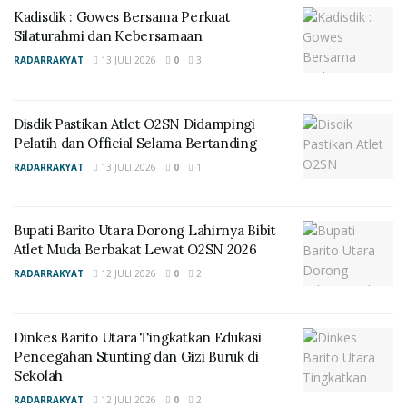
Kadisdik : Gowes Bersama Perkuat
Ditemui terpisah, Kepala Desa Lemo II Kecamatan
Silaturahmi dan Kebersamaan
Teweh Tengah Kabupaten Barito Utara, Hj Elly
RADARRAKYAT
13 JULI 2026
0
3
Sukaisih menyampaikan ucapan terima kasih kepada
semua pihak, dimana Desa Lemo II telah menerima
piagam penghargaan dan lencana dari Kemendes
Disdik Pastikan Atlet O2SN Didampingi
PDTT.
Pelatih dan Official Selama Bertanding
RADARRAKYAT
13 JULI 2026
0
1
“Syukur Alhamdulilllah hari ini Desa Lemo II telah
menerima piagam penghargaan dan lencana Indek
Desa Membangun (IDM) tahun 2022 berstatus Desa
Bupati Barito Utara Dorong Lahirnya Bibit
Atlet Muda Berbakat Lewat O2SN 2026
Mandiri yang diserahkan Wakil Bupati Sugianto Panala
Putra,” kata Kepala Desa Lemo II, Hj Elly Sukaisih, Senin
RADARRAKYAT
12 JULI 2026
0
2
(9/1/2023).
Dirinya juga menyampaikan ucapan terima kasih
Dinkes Barito Utara Tingkatkan Edukasi
Pencegahan Stunting dan Gizi Buruk di
kepada kepala desa terdahulu atas kerja kerasnya
Sekolah
sehingga Desa Lemo II pada hari ini menerima piagam
RADARRAKYAT
12 JULI 2026
0
2